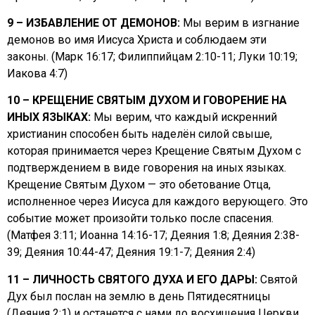
9 – ИЗБАВЛЕНИЕ ОТ ДЕМОНОВ:
Мы верим в изгнание
демонов во имя Иисуса Христа и соблюдаем эти
законы. (Марк 16:17; Филиппийцам 2:10-11; Луки 10:19;
Иакова 4:7)
10 – КРЕЩЕНИЕ СВЯТЫМ ДУХОМ И ГОВОРЕНИЕ НА
ИНЫХ ЯЗЫКАХ:
Мы верим, что каждый искренний
христианин способен быть наделён силой свыше,
которая принимается через Крещение Святым Духом с
подтверждением в виде говорения на иных языках.
Крещение Святым Духом — это обетование Отца,
исполненное через Иисуса для каждого верующего. Это
событие может произойти только после спасения.
(Матфея 3:11; Иоанна 14:16-17; Деяния 1:8; Деяния 2:38-
39; Деяния 10:44-47; Деяния 19:1-7; Деяния 2:4)
11 – ЛИЧНОСТЬ СВЯТОГО ДУХА И ЕГО ДАРЫ:
Святой
Дух был послан на землю в день Пятидесятницы
(Деяния 2:1) и останется с нами до восхищения Церкви.