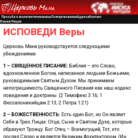
Просьба о молитве
телеканалы
Пожертвования
Адреса
Контакт
Языки/Нации
ИСПОВЕДИ Веры
Церковь Мана руководствуется следующими
убеждениями:
1 – СВЯЩЕННОЕ ПИСАНИЕ:
Библия – это Слово,
вдохновленное Богом, написанное людьми Божьими,
руководимыми Святым Духом. Мы принимаем
непогрешимость Священного Писания как наш кодекс
поведения и доктрины. (2 Тимофею 3:16; 1
Фессалоникийцам 2:13; 2 Петра 1:21)
2 – БОЖЕСТВЕННОСТЬ:
Есть один Бог, но Он являет
Себя в Трех Лицах: Отце, Сыне и Святом Духе, которые
образуют Троицу. Бог Отец – Всемогущий, Тот, кто
послал Слово и является Великим Архитектором. (Ин.