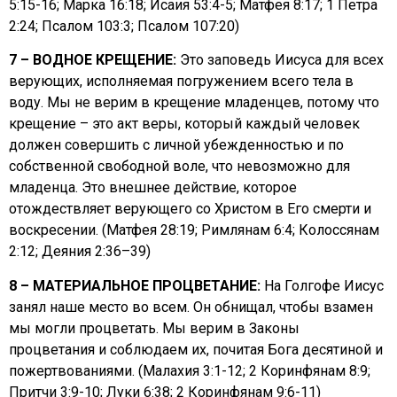
5:15-16; Марка 16:18; Исаия 53:4-5; Матфея 8:17; 1 Петра
2:24; Псалом 103:3; Псалом 107:20)
7 – ВОДНОЕ КРЕЩЕНИЕ:
Это заповедь Иисуса для всех
верующих, исполняемая погружением всего тела в
воду. Мы не верим в крещение младенцев, потому что
крещение – это акт веры, который каждый человек
должен совершить с личной убежденностью и по
собственной свободной воле, что невозможно для
младенца. Это внешнее действие, которое
отождествляет верующего со Христом в Его смерти и
воскресении. (Матфея 28:19; Римлянам 6:4; Колоссянам
2:12; Деяния 2:36–39)
8 – МАТЕРИАЛЬНОЕ ПРОЦВЕТАНИЕ:
На Голгофе Иисус
занял наше место во всем. Он обнищал, чтобы взамен
мы могли процветать. Мы верим в Законы
процветания и соблюдаем их, почитая Бога десятиной и
пожертвованиями. (Малахия 3:1-12; 2 Коринфянам 8:9;
Притчи 3:9-10; Луки 6:38; 2 Коринфянам 9:6-11)